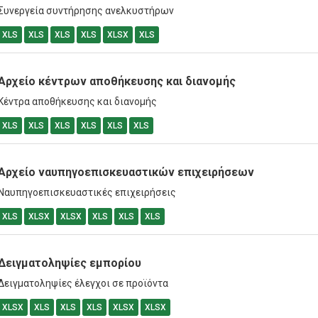
Συνεργεία συντήρησης ανελκυστήρων
XLS
XLS
XLS
XLS
XLSX
XLS
Αρχείο κέντρων αποθήκευσης και διανομής
Κέντρα αποθήκευσης και διανομής
XLS
XLS
XLS
XLS
XLS
XLS
Αρχείο ναυπηγοεπισκευαστικών επιχειρήσεων
Ναυπηγοεπισκευαστικές επιχειρήσεις
XLS
XLSX
XLSX
XLS
XLS
XLS
Δειγματοληψίες εμπορίου
Δειγματοληψίες έλεγχοι σε προϊόντα
XLSX
XLS
XLS
XLS
XLSX
XLSX