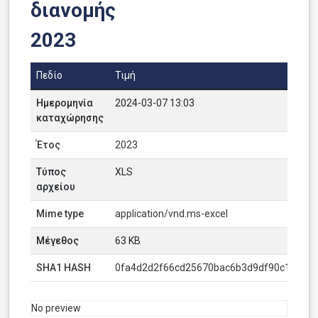
διανομής
2023
Πεδίο
Τιμή
Ημερομηνία
2024-03-07 13:03
καταχώρησης
Έτος
2023
Τύπος
XLS
αρχείου
Mime type
application/vnd.ms-excel
Μέγεθος
63 KB
SHA1 HASH
0fa4d2d2f66cd25670bac6b3d9df90c1ab98
No preview