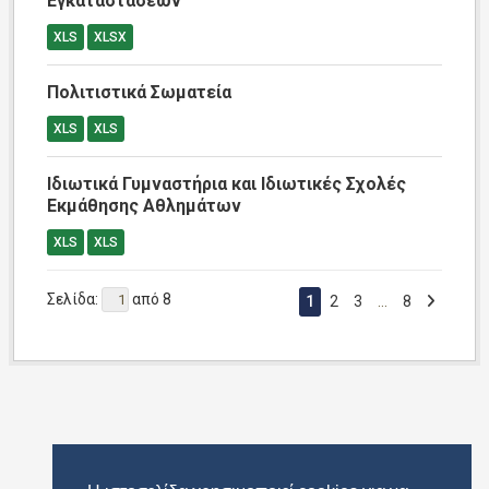
Εγκαταστάσεων
XLS
XLSX
Πολιτιστικά Σωματεία
XLS
XLS
Ιδιωτικά Γυμναστήρια και Ιδιωτικές Σχολές
Εκμάθησης Αθλημάτων
XLS
XLS
Σελίδα:
από 8
1
2
3
...
8