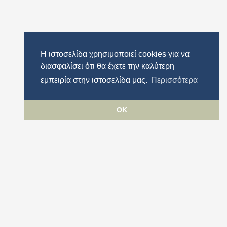
Η ιστοσελίδα χρησιμοποιεί cookies για να
διασφαλίσει ότι θα έχετε την καλύτερη
εμπειρία στην ιστοσελίδα μας.
Περισσότερα
OK
Όροι χρήσης
Προστασία προσωπικών δεδομένων
Πολιτική cookies
Δήλωση Προσβασιμότητας
Περιφέρεια Αττικής
© ΠΕΡΙΦΕΡΕΙΑ ΑΤΤΙΚΗΣ 2026. All rights reserved.