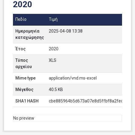
2020
Πεδίο
Τιμή
Ημερομηνία
2025-04-08 13:38
καταχώρησης
Έτος
2020
Τύπος
XLS
αρχείου
Mime type
application/vnd.ms-excel
Μέγεθος
40.5 KB
SHA1 HASH
cbe885964b5d673a07e8d5ffbf8a2fecae00f
No preview