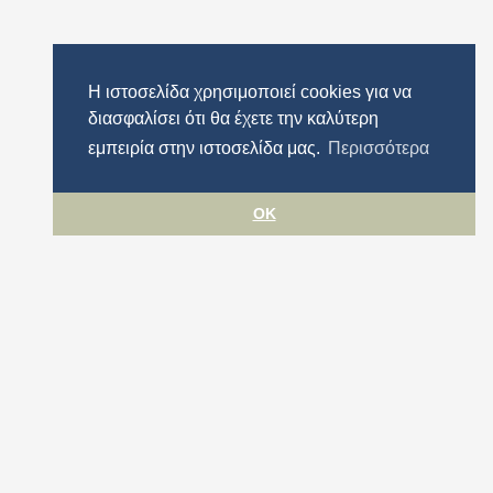
Η ιστοσελίδα χρησιμοποιεί cookies για να
διασφαλίσει ότι θα έχετε την καλύτερη
εμπειρία στην ιστοσελίδα μας.
Περισσότερα
OK
Όροι χρήσης
Προστασία προσωπικών δεδομένων
Πολιτική cookies
Δήλωση Προσβασιμότητας
Περιφέρεια Αττικής
© ΠΕΡΙΦΕΡΕΙΑ ΑΤΤΙΚΗΣ 2026. All rights reserved.