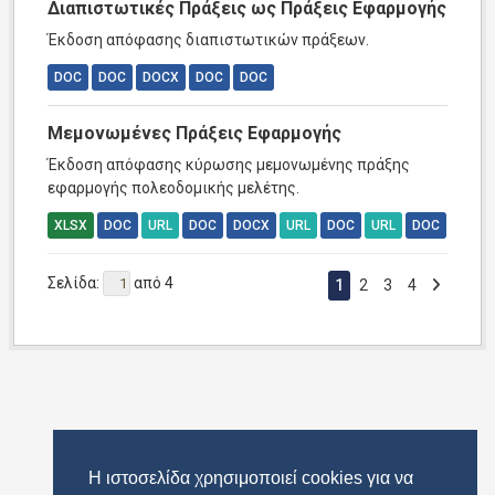
Διαπιστωτικές Πράξεις ως Πράξεις Εφαρμογής
Έκδοση απόφασης διαπιστωτικών πράξεων.
DOC
DOC
DOCX
DOC
DOC
Μεμονωμένες Πράξεις Εφαρμογής
Έκδοση απόφασης κύρωσης μεμονωμένης πράξης
εφαρμογής πολεοδομικής μελέτης.
XLSX
DOC
URL
DOC
DOCX
URL
DOC
URL
DOC
Σελίδα:
από 4
1
2
3
4
Η ιστοσελίδα χρησιμοποιεί cookies για να