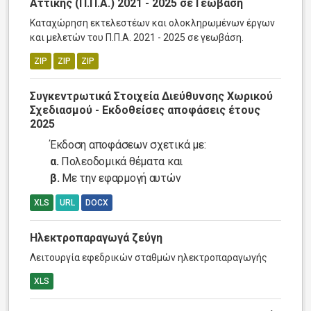
Αττικής (Π.Π.Α.) 2021 - 2025 σε Γεωβάση
Καταχώρηση εκτελεστέων και ολοκληρωμένων έργων
και μελετών του Π.Π.Α. 2021 - 2025 σε γεωβάση.
ZIP
ZIP
ZIP
Συγκεντρωτικά Στοιχεία Διεύθυνσης Χωρικού
Σχεδιασμού - Εκδοθείσες αποφάσεις έτους
2025
Έκδοση αποφάσεων σχετικά με:
α.
Πολεοδομικά θέματα και
β.
Με την εφαρμογή αυτών
XLS
URL
DOCX
Ηλεκτροπαραγωγά ζεύγη
Λειτουργία εφεδρικών σταθμών ηλεκτροπαραγωγής
XLS