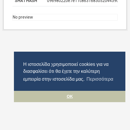
SHA1 HASH
096980220e7e11c86316830520443907bdb9
No preview
Η ιστοσελίδα χρησιμοποιεί cookies για να
διασφαλίσει ότι θα έχετε την καλύτερη
εμπειρία στην ιστοσελίδα μας.
Περισσότερα
OK
Όροι χρήσης
Προστασία προσωπικών δεδομένων
Πολιτική cookies
Δήλωση Προσβασιμότητας