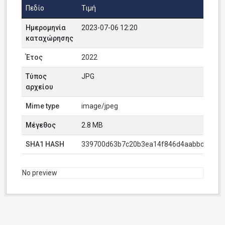
Πεδίο
Τιμή
Ημερομηνία
2023-07-06 12:20
καταχώρησης
Έτος
2022
Τύπος
JPG
αρχείου
Mime type
image/jpeg
Μέγεθος
2.8 MB
SHA1 HASH
339700d63b7c20b3ea14f846d4aabbda16b8
No preview