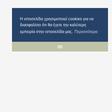
Η ιστοσελίδα χρησιμοποιεί cookies για να
διασφαλίσει ότι θα έχετε την καλύτερη
εμπειρία στην ιστοσελίδα μας.
Περισσότερα
OK
Όροι χρήσης
Προστασία προσωπικών δεδομένων
Πολιτική cookies
Δήλωση Προσβασιμότητας
Περιφέρεια Αττικής
© ΠΕΡΙΦΕΡΕΙΑ ΑΤΤΙΚΗΣ 2026. All rights reserved.
Σχεδιασμός & Ανάπτυξη
Datahost