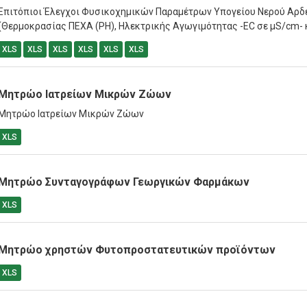
Επιτόπιοι Έλεγχοι Φυσικοχημικών Παραμέτρων Υπογείου Νερού Αρδ
(Θερμοκρασίας ΠΕΧΑ (PH), Ηλεκτρικής Αγωγιμότητας -EC σε μS/cm- κ
XLS
XLS
XLS
XLS
XLS
XLS
Μητρώο Ιατρείων Μικρών Ζώων
Μητρώο Ιατρείων Μικρών Ζώων
XLS
Μητρώο Συνταγογράφων Γεωργικών Φαρμάκων
XLS
Μητρώο χρηστών Φυτοπροστατευτικών προϊόντων
XLS