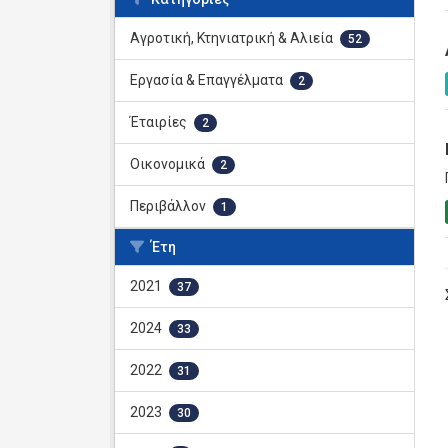
Αγροτική, Κτηνιατρική & Αλιεία
52
Εργασία & Επαγγέλματα
2
Έταιρίες
2
Οικονομικά
2
Περιβάλλον
1
Έτη
2021
37
2024
33
2022
31
2023
30