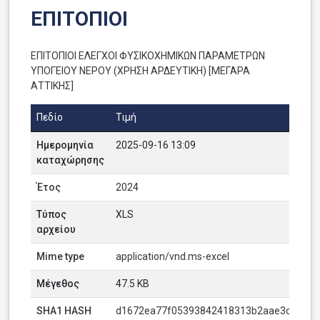
ΕΠΙΤΟΠΙΟΙ
ΕΠΙΤΟΠΙΟΙ ΕΛΕΓΧΟΙ ΦΥΣΙΚΟΧΗΜΙΚΩΝ ΠΑΡΑΜΕΤΡΩΝ
ΥΠΟΓΕΙΟΥ ΝΕΡΟΥ (ΧΡΗΣΗ ΑΡΔΕΥΤΙΚΗ) [ΜΕΓΑΡΑ
ΑΤΤΙΚΗΣ]
Πεδίο
Τιμή
Ημερομηνία
2025-09-16 13:09
καταχώρησης
Έτος
2024
Τύπος
XLS
αρχείου
Mime type
application/vnd.ms-excel
Μέγεθος
47.5 KB
SHA1 HASH
d1672ea77f05393842418313b2aae3cdc7fdc