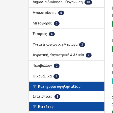
Δημόσια Διοίκηση - Οργάνωση
10
Ανακοινώσεις
5
Μεταφορές
5
Έταιρίες
4
Υγεία & Κοινωνική Μέριμνα
3
Αγροτική, Κτηνιατρική & Αλιεία
2
Περιβάλλον
2
Οικονομικά
1
Κατηγορία υψηλής αξίας
Στατιστικές
3
Ετικέτες