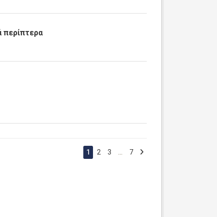
 περίπτερα
1
2
3
...
7