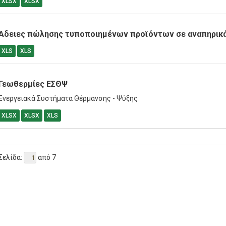
XLSX
XLSX
Άδειες πώλησης τυποποιημένων προϊόντων σε αναπηρικά
XLS
XLS
Γεωθερμίες ΕΣΘΨ
Ενεργειακά Συστήματα Θέρμανσης - Ψύξης
XLSX
XLSX
XLS
Σελίδα:
από 7