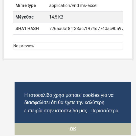
Mime type
application/vnd.ms-excel
Μέγεθος
14.5 KB
SHA1 HASH
776aa0bf8ff33ac7f974d7740ac9ba97539af
No preview
Η ιστοσελίδα χρησιμοποιεί cookies για να
διασφαλίσει ότι θα έχετε την καλύτερη
εμπειρία στην ιστοσελίδα μας.
Περισσότερα
OK