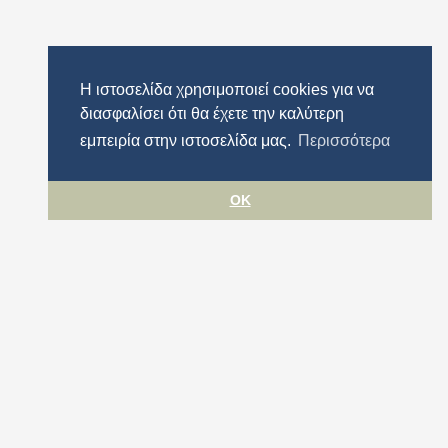
Η ιστοσελίδα χρησιμοποιεί cookies για να
διασφαλίσει ότι θα έχετε την καλύτερη
εμπειρία στην ιστοσελίδα μας.
Περισσότερα
OK
Όροι χρήσης
Προστασία προσωπικών δεδομένων
Πολιτική cookies
Δήλωση Προσβασιμότητας
Περιφέρεια Αττικής
© ΠΕΡΙΦΕΡΕΙΑ ΑΤΤΙΚΗΣ 2026. All rights reserved.