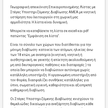
Γεωγραφική απεικόνιση Επικαιροποιημένης
Λίστας με
Στέγες Υποστηριζόμενης Διαβίωσης ΑΜΕΑ με νοητική
υστέρηση που λειτουργούν στη χωρική μας
αρμοδιότητα. Η λίστα είναι δυναμική.
Μπορείτε να κατεβάσετε τη λίστα σε excell και pdf
πατώντας "Εμφάνιση σε λίστα".
Είναι το σύνολο των χώρων που διατίθενται για την
μόνιμη διαβίωση- κατοικία των ατόμων, ηλικίας άνω
των 18 ετών, με αναπηρία (κινητική, νοητική ή
αισθητηριακή, εκ γενετής ή επίκτητη ακολουθούμενη ή
μη από δευτερογενείς παθήσεις και διαταραχές ) τα
οποία δεν μπορούν να διαβιώσουν αυτόνομα χωρίς
κατάλληλη υποστήριξη. Η οργανωμένη υποστήριξη από
τον Φορέα, διασφαλίζει συνθήκες κατάλληλες για
ύπνο, σωματική υγιεινή, καθαριότητα και αξιοπρεπή
καθημερινή διαβίωση.
Οι Στέγες Υποστηριζόμενης Διαβίωσης ενισχύουν το
θεμελιώδες δικαίωμα για ανεξάρτητη διαβίωση κάθε