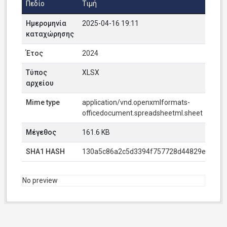
Πεδίο
Τιμή
Ημερομηνία
2025-04-16 19:11
καταχώρησης
Έτος
2024
Τύπος
XLSX
αρχείου
Mime type
application/vnd.openxmlformats-
officedocument.spreadsheetml.sheet
Μέγεθος
161.6 KB
SHA1 HASH
130a5c86a2c5d3394f757728d44829ebda58
No preview