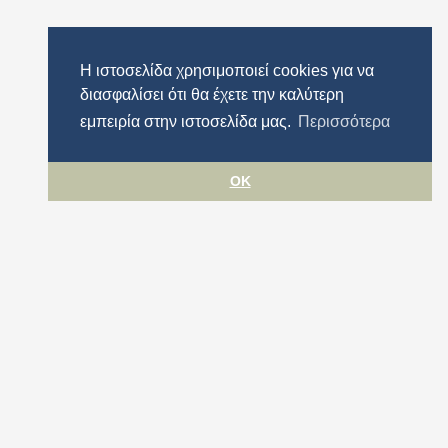
Η ιστοσελίδα χρησιμοποιεί cookies για να
διασφαλίσει ότι θα έχετε την καλύτερη
εμπειρία στην ιστοσελίδα μας.
Περισσότερα
OK
Όροι χρήσης
Προστασία προσωπικών δεδομένων
Πολιτική cookies
Δήλωση Προσβασιμότητας
Περιφέρεια Αττικής
© ΠΕΡΙΦΕΡΕΙΑ ΑΤΤΙΚΗΣ 2026. All rights reserved.
Σχεδιασμός & Ανάπτυξη
Datahost