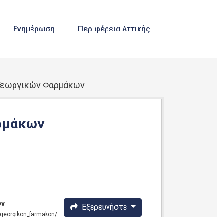
Ενημέρωση
Περιφέρεια Αττικής
Γεωργικών Φαρμάκων
ρμάκων
ων
Εξερευνήστε
ta_georgikon_farmakon/