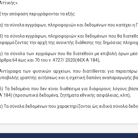
Αττικής».
Στην απόφαση περιγράφονται τα εξής:
α) τα σύνολα εγγράφων, πληροφοριών και δεδομένων που κατέχει η 
β) τα σύνολα εγγράφων, πληροφοριών και δεδομένων που θα διατεθ
εφαρμόζοντας την αρχή της ανοικτής διάθεσης της δημόσιας πληρο
γ) τα σύνολα των εγγράφων που θα διατεθούν με επιβολή όρων μέ
άρθρα 64 έως και 70 του ν. 4727/ 2020(ΦΕΚ Α΄184),
Αντίγραφα των φυσικών αρχείων, που διατίθενται για περαιτέρω 
υποβολής γραπτής αιτήσεως και η σχετική δαπάνη αναπαραγωγής βαρ
δ) Τα δεδομένα που δεν είναι διαθέσιμα για διάφορους λόγους βάσε
Α΄184) (προσωπικά δεδομένα, ζητήματα εθνικής ασφάλειας, κλπ),
ε) Τα σύνολα δεδομένων που χαρακτηρίζονται ώς ειδικά σύνολα δεδ