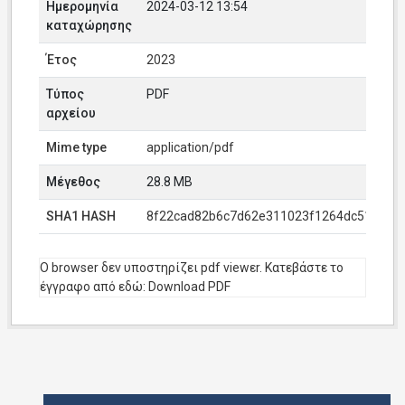
Ημερομηνία
2024-03-12 13:54
καταχώρησης
Έτος
2023
Τύπος
PDF
αρχείου
Mime type
application/pdf
Μέγεθος
28.8 MB
SHA1 HASH
8f22cad82b6c7d62e311023f1264dc5187b2
O browser δεν υποστηρίζει pdf viewεr. Κατεβάστε το
έγγραφο από εδώ:
Download PDF