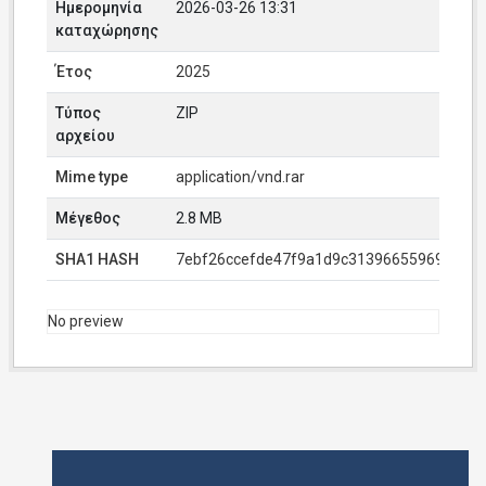
Ημερομηνία
2026-03-26 13:31
καταχώρησης
Έτος
2025
Τύπος
ZIP
αρχείου
Mime type
application/vnd.rar
Μέγεθος
2.8 MB
SHA1 HASH
7ebf26ccefde47f9a1d9c313966559693dc67
No preview