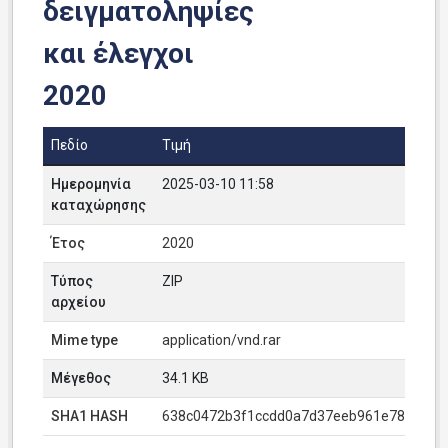
δειγματοληψίες
και έλεγχοι
2020
Πεδίο
Τιμή
Ημερομηνία
2025-03-10 11:58
καταχώρησης
Έτος
2020
Τύπος
ZIP
αρχείου
Mime type
application/vnd.rar
Μέγεθος
34.1 KB
SHA1 HASH
638c0472b3f1ccdd0a7d37eeb961e784a4e2