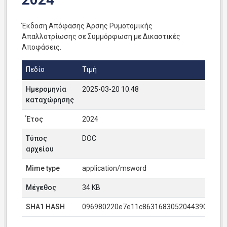
Έκδοση Απόφασης Άρσης Ρυμοτομικής
Απαλλοτρίωσης σε Συμμόρφωση με Δικαστικές
Αποφάσεις.
Πεδίο
Τιμή
Ημερομηνία
2025-03-20 10:48
καταχώρησης
Έτος
2024
Τύπος
DOC
αρχείου
Mime type
application/msword
Μέγεθος
34 KB
SHA1 HASH
096980220e7e11c86316830520443907bdb9