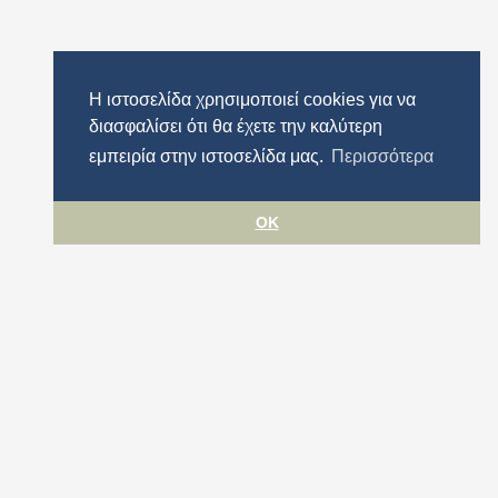
Η ιστοσελίδα χρησιμοποιεί cookies για να
διασφαλίσει ότι θα έχετε την καλύτερη
εμπειρία στην ιστοσελίδα μας.
Περισσότερα
OK
Όροι χρήσης
Προστασία προσωπικών δεδομένων
Πολιτική cookies
Δήλωση Προσβασιμότητας
Περιφέρεια Αττικής
© ΠΕΡΙΦΕΡΕΙΑ ΑΤΤΙΚΗΣ 2026. All rights reserved.