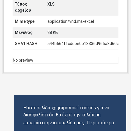
Τύπος
XLS
αρχείου
Mime type
application/vnd.ms-excel
Μέγεθος
38 KB
SHA1 HASH
a44b664f1cddbe0b13336d965a8d60c24fea
No preview
Η ιστοσελίδα χρησιμοποιεί cookies για να
διασφαλίσει ότι θα έχετε την καλύτερη
εμπειρία στην ιστοσελίδα μας.
Περισσότερα