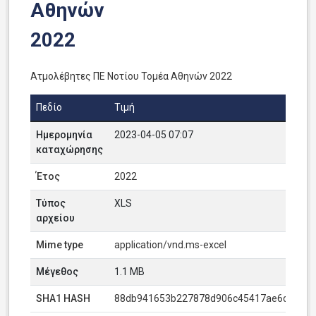
Αθηνών
2022
Ατμολέβητες ΠΕ Νοτίου Τομέα Αθηνών 2022
Πεδίο
Τιμή
Ημερομηνία
2023-04-05 07:07
καταχώρησης
Έτος
2022
Τύπος
XLS
αρχείου
Mime type
application/vnd.ms-excel
Μέγεθος
1.1 MB
SHA1 HASH
88db941653b227878d906c45417ae6dc406