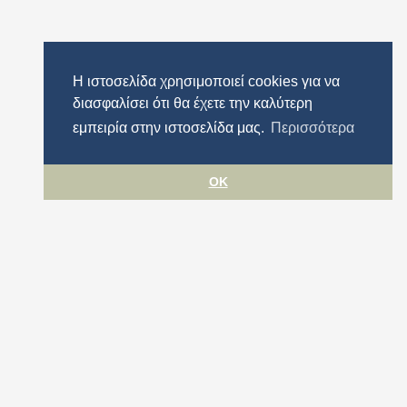
Η ιστοσελίδα χρησιμοποιεί cookies για να
διασφαλίσει ότι θα έχετε την καλύτερη
εμπειρία στην ιστοσελίδα μας.
Περισσότερα
OK
Όροι χρήσης
Προστασία προσωπικών δεδομένων
Πολιτική cookies
Δήλωση Προσβασιμότητας
Περιφέρεια Αττικής
© ΠΕΡΙΦΕΡΕΙΑ ΑΤΤΙΚΗΣ 2026. All rights reserved.