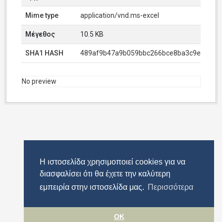
Mime type
application/vnd.ms-excel
Μέγεθος
10.5 KB
SHA1 HASH
489af9b47a9b059bbc266bce8ba3c9e0997f
No preview
Η ιστοσελίδα χρησιμοποιεί cookies για να
διασφαλίσει ότι θα έχετε την καλύτερη
εμπειρία στην ιστοσελίδα μας.
Περισσότερα
OK