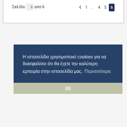
Σελίδα:
από 6
1
...
4
5
6
Η ιστοσελίδα χρησιμοποιεί cookies για να
διασφαλίσει ότι θα έχετε την καλύτερη
εμπειρία στην ιστοσελίδα μας.
Περισσότερα
OK
Όροι χρήσης
Προστασία προσωπικών δεδομένων
Πολιτική cookies
Δήλωση Προσβασιμότητας
Περιφέρεια Αττικής