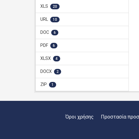
XLS
20
URL
10
DOC
6
PDF
6
XLSX
4
DOCX
2
ZIP
1
Όροι χρήσης
Προστασία προ